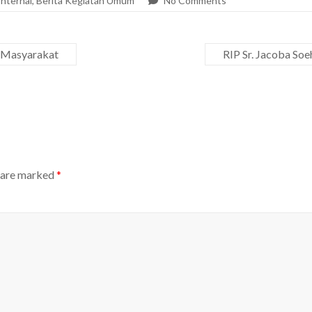
Internal
,
Berita Kegiatan Umum
No Comments
a Masyarakat
RIP Sr. Jacoba So
s are marked
*