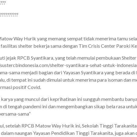
???
??????????
tow Way Hurik yang memang sempat tidak menerima tamu sela
 fasilitas shelter bekerja sama dengan Tim Crisis Center Paroki 
ti jejak RPCB Syantikara, yang telah memulai pembukaan Shelter 
//sustercbindonesia.com/shelter-syantikara-sehat-untuk-indonesia
ama-sama menjadi bagian dari Yayasan Syantikara yang berada di
alu, di tempat ini sudah dimulai untuk menerima para isoman dan
rmasi positif Covid.
karya yang muncul dari keprihatinan ini sungguh membantu bany
an di tengah pandemi ini dan mengembangkan sikap bela rasa unt
bersama-sama”
l, setelah RPCB Matow Way Hurik ini, Sekolah Tinggi Tarakanit
, dalam naungan Yayasan Pendidikan Tinggi Tarakanita, juga akan 