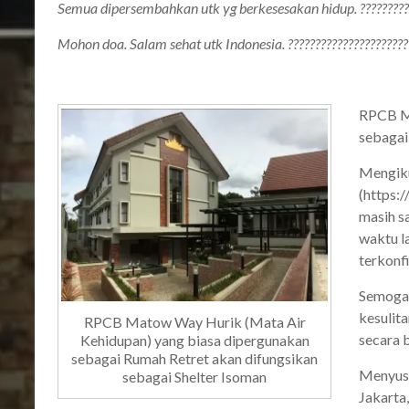
Semua dipersembahkan utk yg berkesesakan hidup. ?????????
Mohon doa. Salam sehat utk Indonesia. ??????????????????????
RPCB Ma
sebagai
Mengiku
(https:
masih s
waktu l
terkonfi
Semoga 
kesulit
RPCB Matow Way Hurik (Mata Air
secara 
Kehidupan) yang biasa dipergunakan
sebagai Rumah Retret akan difungsikan
Menyusu
sebagai Shelter Isoman
Jakarta