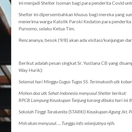
ini menjadi Shelter Isoman bagi para penderita Covid unt
Shelter ini dipersembahkan khusus bagi mereka yang s
menerima warga Katolik Paroki Kedaton para penderita C
Purnomo, selaku Ketua Tim.
Rencananya, besok (9/8) akan ada visitasi/kunjungan da
Berikut adalah pesan singkat Sr. Yustiana CB yang dis
Way Hurik):
Selamat hari Minggu Gugus Tugas SS. Terimakasih utk koba
Mohon doa utk Sehat Indonesia menyusul Shelter berikut:
RPCB Lampung Keuskupan Tanjung karang dibuka hari ini 8 
Sekolah Tinggi Tarakanita (STARKI) Keuskupan Agung Jkt. 
Msh akan menyusul…. Tunggu info selanjutnya njih.