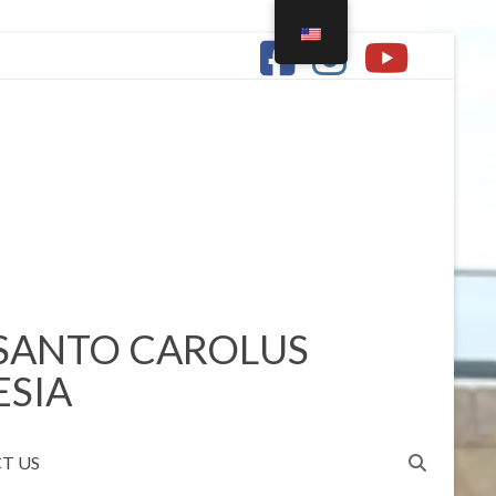
 SANTO CAROLUS
ESIA
T US