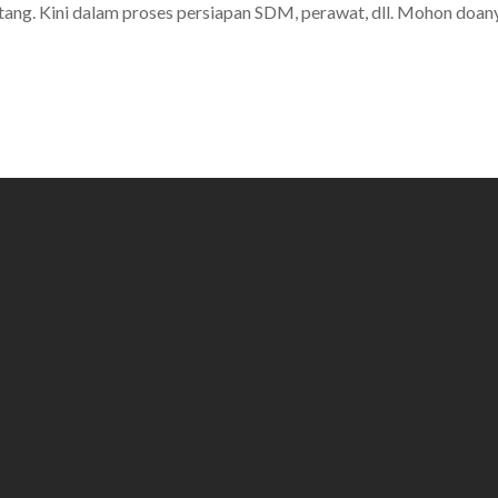
tang. Kini dalam proses persiapan SDM, perawat, dll. Mohon doa