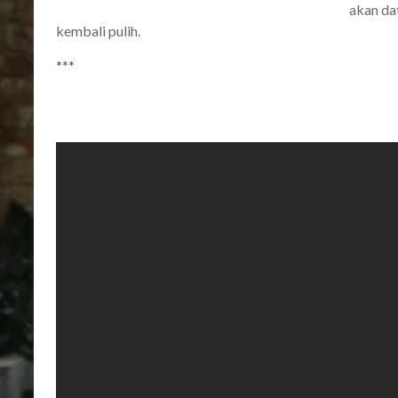
akan da
kembali pulih.
***