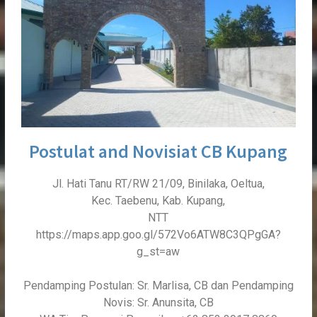
Postulat and Novisiat CB Kupang
Jl. Hati Tanu RT/RW 21/09, Binilaka, Oeltua,
Kec. Taebenu, Kab. Kupang,
NTT
https://maps.app.goo.gl/572Vo6ATW8C3QPgGA?
g_st=aw
Pendamping Postulan: Sr. Marlisa, CB dan Pendamping
Novis: Sr. Anunsita, CB