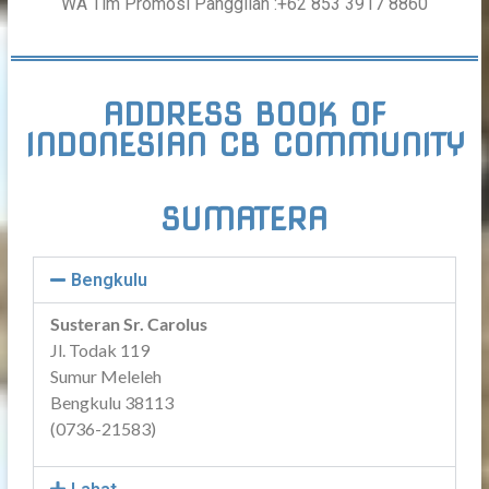
WA Tim Promosi Panggilan :+62 853 3917 8860
ADDRESS BOOK OF
INDONESIAN CB COMMUNITY
SUMATERA
Bengkulu
Susteran Sr. Carolus
Jl. Todak 119
Sumur Meleleh
Bengkulu 38113
(0736-21583)