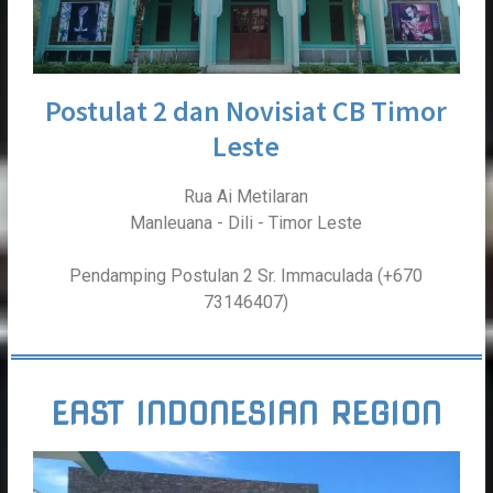
Postulat 2 dan Novisiat CB Timor
Leste
Rua Ai Metilaran
Manleuana - Dili - Timor Leste
Pendamping Postulan 2 Sr. Immaculada (+670
73146407)
EAST INDONESIAN REGION