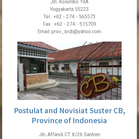
Jln. Kolombo 19A
Yogyakarta 55223
Tel : +62 - 274 - 565573
Fax : +62 - 274 - 515709
Email: prov_srcb@yahoo.com
Postulat and Novisiat Suster CB,
Province of Indonesia
Jln. Affandi CT X/26 Santren