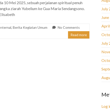
Augu
a 10 Mei 2025, sebuah perjalanan spiritual penuh
angka ziarah Yubelium ke Gua Maria Sendangsono.
July
Elisabeth
June
Apri
Internal
,
Berita Kegiatan Umum
No Comments
Octo
Read more
July
Nov
Octo
Sept
Augu
Me
Log i