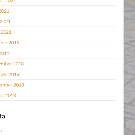
st 2021
 2021
 2021
l 2021
ber 2019
 2019
ember 2018
ber 2018
ember 2018
st 2018
ta
n