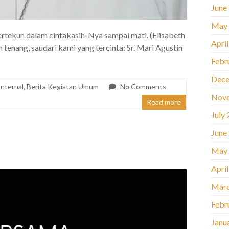
June
May
ertekun dalam cintakasih-Nya sampai mati. (Elisabeth
Apri
enang, saudari kami yang tercinta: Sr. Mari Agustin
Febr
Dece
Internal
,
Berita Kegiatan Umum
No Comments
Nov
Read more
July
June
May
Apri
Marc
Febr
Janu