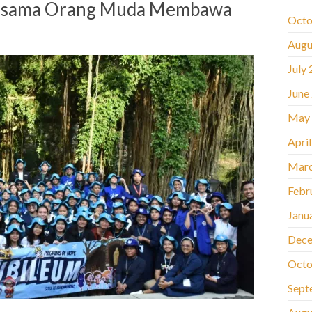
ersama Orang Muda Membawa
Octo
Augu
July
June
May
Apri
Marc
Febr
Janu
Dece
Octo
Sept