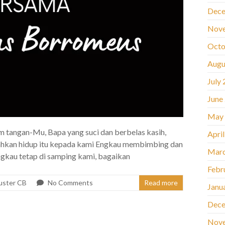
Dece
Nov
Octo
Augu
July
June
May
 tangan-Mu, Bapa yang suci dan berbelas kasih,
Apri
ahkan hidup itu kepada kami Engkau membimbing dan
Marc
kau tetap di samping kami, bagaikan
Febr
uster CB
No Comments
Read more
Janu
Dece
Nov