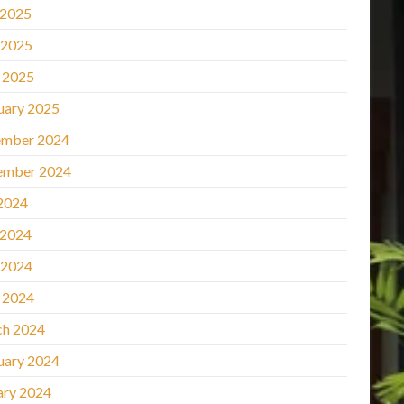
 2025
 2025
l 2025
uary 2025
mber 2024
ember 2024
 2024
 2024
 2024
l 2024
h 2024
uary 2024
ary 2024