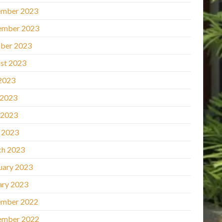
mber 2023
ember 2023
ber 2023
st 2023
 2023
 2023
 2023
l 2023
h 2023
uary 2023
ary 2023
mber 2022
ember 2022