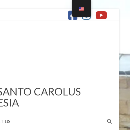
 SANTO CAROLUS
ESIA
T US