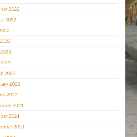
ber 2022
st 2022
 2022
 2022
 2022
l 2022
h 2022
uary 2022
ary 2022
mber 2021
ber 2021
ember 2021