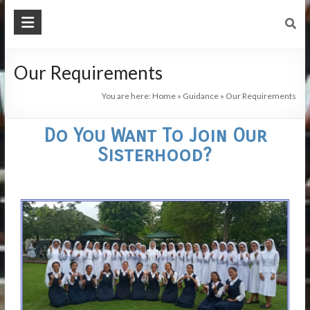
Our Requirements
You are here:
Home
»
Guidance
»
Our Requirements
Do You Want To Join Our
Sisterhood?